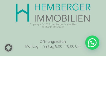
Copyright © 2022 Hemberger Immobilien
All Rights Reserved
Öffnungszeiten:
Montag – Freitag 8.00 – 18.00 Uhr
Adresse:
Hauptstraße. 107, 69226 Nußloch
06224 5933920
Telefon:
info@hemberger-immobilien.de
E-Mail: